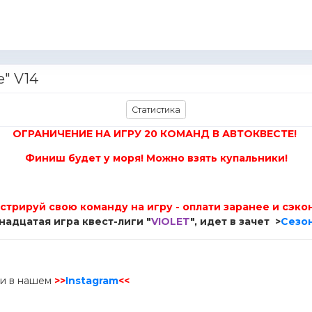
е" V14
Статистика
ОГРАНИЧЕНИЕ НА ИГРУ 20 КОМАНД В АВТОКВЕСТЕ!
Финиш будет у моря! Можно взять купальники!
стрируй свою команду на игру - оплати заранее и сэко
адцатая игра квест-лиги "
VIOLET
", идет в зачет >
Сезон
ии в нашем
>>
Instagram
<<