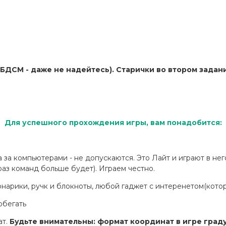
БДСМ - даже не надейтесь). Старички во втором задан
Для успешного прохождения игры, вам понадобится:
 за компьютерами - не допускаются. Это Лайт и играют в нег
 раз команд больше будет). Играем честно.
нарики, ручк и блокноты, любой гаджет с интеренетом(котор
обегать
ат.
Будьте внимательны: формат координат в игре гра