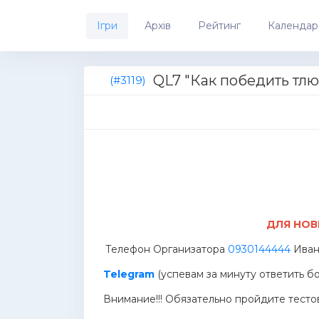
Ігри
Архів
Рейтинг
Календар
QL7 "Как победить тлю
(#3119)
ДЛЯ НОВ
Телефон Организатора
0930144444
Иван.
Telegram
(успевам за минуту ответить бо
Внимание!!! Обязательно пройдите тестов