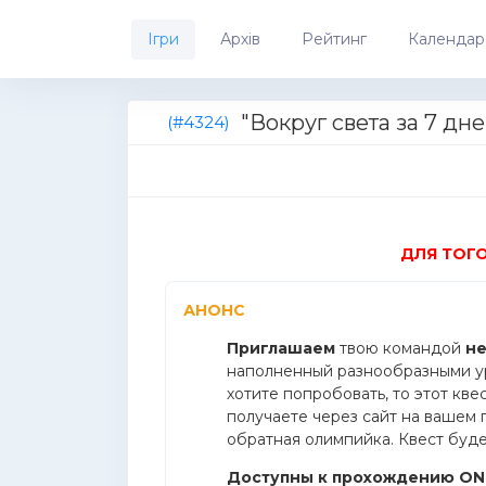
Ігри
Архів
Рейтинг
Календар
"Вокруг света за 7 д
(#4324)
ДЛЯ ТОГ
АНОНС
Приглашаем
твою командой
не
наполненный разнообразными ур
хотите попробовать, то этот кве
получаете через сайт на вашем 
обратная олимпийка. Квест буде
Доступны к прохождению ONL