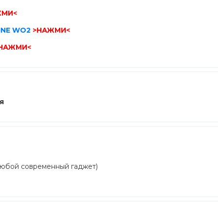
ЖМИ<
LINE WO2
>НАЖМИ<
НАЖМИ<
я
любой современный гаджет)