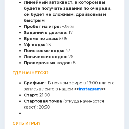
Линейный автоквест, в котором вы
будете получать задания по очереди,
он будет не сложным, драйвовым и
быстрым
Пробег на игре:
~35км
Заданий в движке:
17
Время по апам:
5:05
Уф-коды:
23
Поисковые коды:
47
Логических кодов:
26
Проверочных кодов:
8
ГДЕ НАЧНЕТСЯ?
Брифинг:
В прямом эфире в 19:00 или его
запись в ленте в нашем
>>
Instagram
<<
Старт:
21:00
Стартовая точка
(откуда начинается
квест)
:
20:30
СУТЬ ИГРЫ?